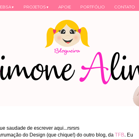
EBSA
PROJETOS
APOIE
PORTFÓLIO
CONTATO
▼
▼
Que saudade de escrever aqui...rsrsrs
arrumação do Design (que chique!) do outro blog, da
TFB
. Eu