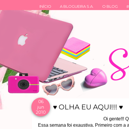
INÍCIO
A BLOGUEIRA S.A.
O BLOG
#
06
♥ OLHA EU AQUI!!! ♥
jun
2010
Oi gente!!! 
Essa semana foi exaustiva. Primeiro com a 