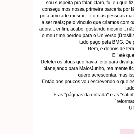
sou suspeita pra falar, claro, fui eu que 
conseguimos nossa primeira parceria por lá,
pela amizade mesmo... com as pessoas mara
a ser reais; pelo vínculo que criamos com o
adora... enfim, acabei gostando mesmo... nã
o meu time perdeu para o Universo (Brasília
tudo pago pela BMG. De g
Bem, e depois de termi
E "até que
Deletei os blogs que havia feito para divul
planejando para Maio/Junho, realmente fic
quero acrescentar, mas is
Então aos poucos vou escrevendo o que est
tudo
E as "páginas da entrada" e as "sali
"reformad
UF