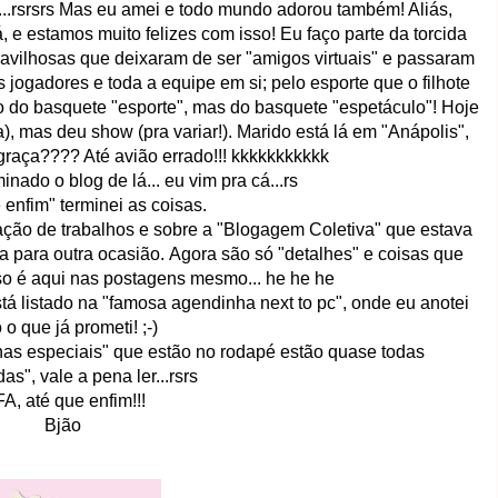
fiz...rsrsrs Mas eu amei e todo mundo adorou também! Aliás,
 e estamos muito felizes com isso! Eu faço parte da torcida
vilhosas que deixaram de ser "amigos virtuais" e passaram
s jogadores e toda a equipe em si; pelo esporte que o filhote
o do basquete "esporte", mas do basquete "espetáculo"! Hoje
), mas deu show (pra variar!). Marido está lá em "Anápolis",
raça???? Até avião errado!!! kkkkkkkkkkk
nado o blog de lá... eu vim pra cá...rs
 enfim" terminei as coisas.
gação de trabalhos e sobre a "Blogagem Coletiva" que estava
a para outra ocasião. Agora são só "detalhes" e coisas que
so é aqui nas postagens mesmo... he he he
á listado na "famosa agendinha next to pc", onde eu anotei
 o que já prometi! ;-)
nhas especiais" que estão no rodapé estão quase todas
as", vale a pena ler...rsrs
A, até que enfim!!!
Bjão