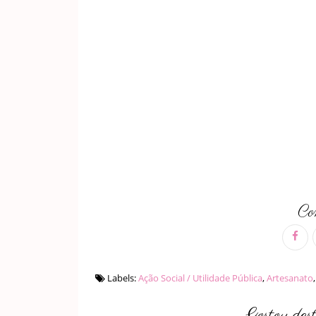
Com
Labels:
Ação Social / Utilidade Pública
,
Artesanato
Gostou des