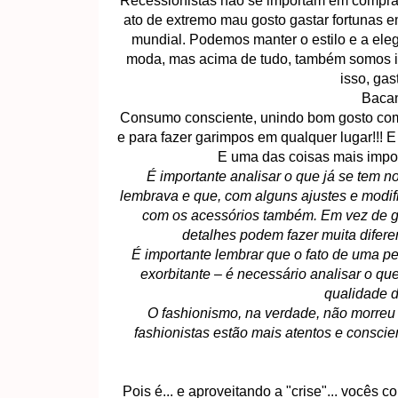
Recessionistas não se importam em comprar
ato de extremo mau gosto gastar fortunas 
mundial. Podemos manter o estilo e a eleg
moda, mas acima de tudo, também somos in
isso, gas
Bacan
Consumo consciente, unindo bom gosto com 
e para fazer garimpos em qualquer lugar!!! E
E uma das coisas mais importa
É importante analisar o que já se tem 
lembrava e que, com alguns ajustes e modific
com os acessórios também. Em vez de ga
detalhes podem fazer muita difere
É importante lembrar que o fato de uma p
exorbitante – é necessário analisar o qu
qualidade de
O fashionismo, na verdade, não morreu
fashionistas estão mais atentos e conscien
Pois é... e aproveitando a "crise"... vocês 