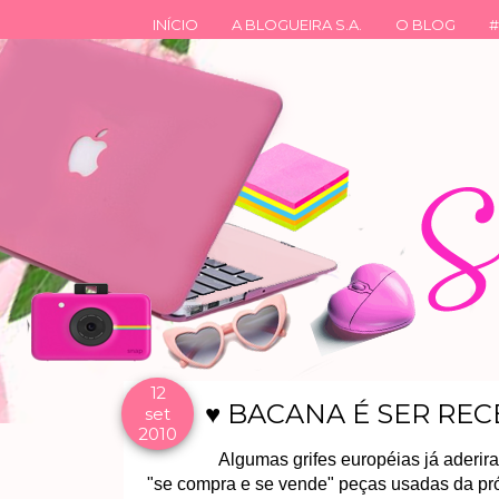
INÍCIO
A BLOGUEIRA S.A.
O BLOG
#
12
♥ BACANA É SER REC
set
2010
Algumas grifes européias já aderir
"se compra e se vende" peças usadas da próp