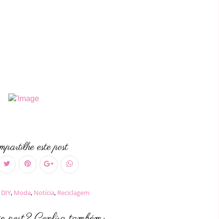
partilhe este post
,
DIY
,
Moda
,
Notícia
,
Reciclagem
te post? Confira também: