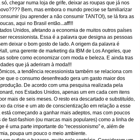
só, chegar numa loja de grife, deixar as roupas que já nos
o novo???? Bem, mas embora o mundo precise se familiarizar
consumir (ou aprender a não consumir TANTO!), se lá fora as
ucas, aqui no Brasil então...aff!!!
tados Unidos, afetando a economia de muitos outros países
ser recessionista. Essa é a palavra que designa as pessoas
em deixar o bom gosto de lado. A origem da palavra é
Hall, uma gerente de marketing da IBM de Los Angeles, que
cas sobre como economizar com moda e beleza. E ainda tras
idades que já aderiram à moda!!!
micos, a tendência recessionista também se relaciona com
be que o consumo desenfreado gera um gasto maior dos
a produção. De acordo com uma pesquisa realizada pela
eonard, nos Estados Unidos, apenas um em cada cem itens
r mais de seis meses. O resto era descartado e substituído,
exo da crise e um ato de conscientização em relação a esse
nda está começando a ganhar mais adeptos, mas com poucos
jas de fast-fashion (ou marcas mais populares) como a linha de
e é uma parte importante do “recessionismo” e, além de
omia, poupa um pouco o meio ambiente.