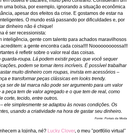
 em outlets e bazares, muito pelo contrário. Consideram um
em uma bolsa, por exemplo, ignorando a situação econômica
ância, apesar dos efeitos da crise. E gostamos de estar na
teligentes. O mundo está passando por dificuldades e, por
tar dinheiro não é chique!
a é ser recessionista:
inteligência, gente com talento para achados maravilhosos
 acreditem: a gente encontra cada coisa!!!! Nooooooooossa!!!
ntes é refletir sobre o valor real das coisas.
no guarda-roupa. Lá podem existir peças que você sequer
ações, podem se tornar itens incríveis. É possível trabalhar
star muito dinheiro com roupas, invista em acessórios –
nça e transformar peças clássicas em looks trendy.
eça ser de tal marca não pode ser argumento para um valor
e a peça tem de valor agregado e o que tem de real, como
 corte, tecido, entre outros.
 – ele simplesmente se adaptou às novas condições. Os
tes, usando a criatividade na hora de gastar seu dinheiro.
Fonte: Portais da Moda
conhecem a lojinha, né?
Lucky Clover
, o meu "portfólio virtual"