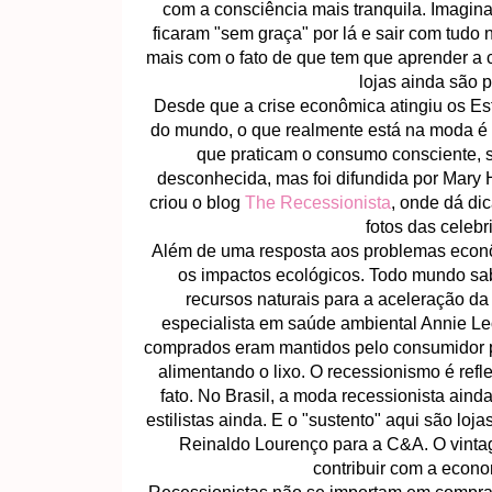
com a consciência mais tranquila. Imagina 
ficaram "sem graça" por lá e sair com tud
mais com o fato de que tem que aprender a 
lojas ainda são po
Desde que a crise econômica atingiu os Es
do mundo, o que realmente está na moda é 
que praticam o consumo consciente, s
desconhecida, mas foi difundida por Mary 
criou o blog
The Recessionista
, onde dá di
fotos das celebr
Além de uma resposta aos problemas econô
os impactos ecológicos. Todo mundo sa
recursos naturais para a aceleração d
especialista em saúde ambiental Annie L
comprados eram mantidos pelo consumidor po
alimentando o lixo. O recessionismo é refl
fato. No Brasil, a moda recessionista ai
estilistas ainda. E o "sustento" aqui são lo
Reinaldo Lourenço para a C&A. O vintag
contribuir com a econ