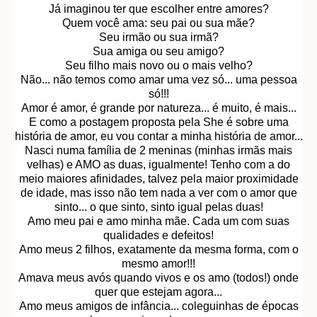
Já imaginou ter que escolher entre amores?
Quem você ama: seu pai ou sua mãe?
Seu irmão ou sua irmã?
Sua amiga ou seu amigo?
Seu filho mais novo ou o mais velho?
Não... não temos como amar uma vez só... uma pessoa
só!!!
Amor é amor, é grande por natureza... é muito, é mais...
E como a postagem proposta pela She é sobre uma
história de amor, eu vou contar a minha história de amor...
Nasci numa família de 2 meninas (minhas irmãs mais
velhas) e AMO as duas, igualmente! Tenho com a do
meio maiores afinidades, talvez pela maior proximidade
de idade, mas isso não tem nada a ver com o amor que
sinto... o que sinto, sinto igual pelas duas!
Amo meu pai e amo minha mãe. Cada um com suas
qualidades e defeitos!
Amo meus 2 filhos, exatamente da mesma forma, com o
mesmo amor!!!
Amava meus avós quando vivos e os amo (todos!) onde
quer que estejam agora...
Amo meus amigos de infância... coleguinhas de épocas