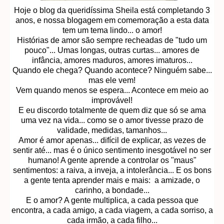
Hoje o blog da queridíssima Sheila está completando 3
anos, e nossa blogagem em comemoração a esta data
tem um tema lindo... o amor!
Histórias de amor são sempre recheadas de "tudo um
pouco"... Umas longas, outras curtas... amores de
infância, amores maduros, amores imaturos...
Quando ele chega? Quando acontece? Ninguém sabe...
mas ele vem!
Vem quando menos se espera... Acontece em meio ao
improvável!
E eu discordo totalmente de quem diz que só se ama
uma vez na vida... como se o amor tivesse prazo de
validade, medidas, tamanhos...
Amor é amor apenas... difícil de explicar, as vezes de
sentir até... mas é o único sentimento inesgotável no ser
humano! A gente aprende a controlar os "maus"
sentimentos: a raiva, a inveja, a intolerância... E os bons
a gente tenta aprender mais e mais: a amizade, o
carinho, a bondade...
E o amor? A gente multiplica, a cada pessoa que
encontra, a cada amigo, a cada viagem, a cada sorriso, a
cada irmão, a cada filho...