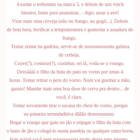
Axustar o terbostato na marca 3, e debois de uns vinch
binutos, botar para assassinar.. - digu: assar a ave!
Virar mais uma cerveja (não no frango, no gogó...). Debois
de beia hora, berificar a tempraturatura e gontrolar a assadura do
frango.
Tentar zentar na gadeira, servir-se de uoooooooootra gafarra
de cerbeja.
Cozer(?), costurar(?), cozinhar, sei lá, voda-se o vrango.
Deixáááá o filho da buta do pato no vorno por umas 4
horas. Tentar retirar o peru do vorno. Num vai guemar a mão,
garaio! Mandar mais uma boa dose de cerva pra dentro... de
você, é claro.
Tentar novamente tirar o sacana do chest do vorno, porque
na primeira teenndadiiiva dããão deeeeuuuuuu.
Begar o vrango que gaiu no jão e enjugar o filho da buta com
o bano de jão e cologá-lo numa pandeja ou qualquer outra borra,
bois avinal você nem gosssssssssta muito desse pato mesmo.