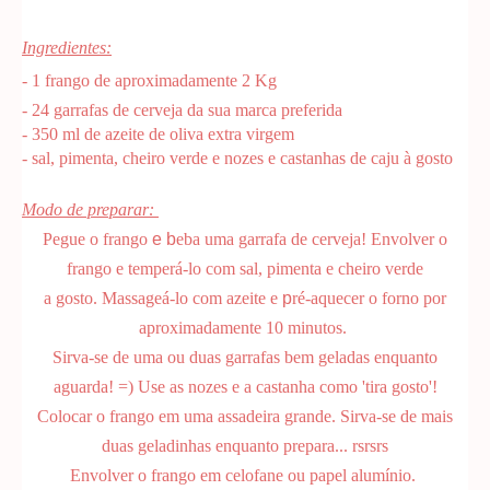
Ingredientes:
-
1 frango de aproximadamente 2 Kg
- 24 garrafas de cerveja da sua marca preferida
-
350 ml de azeite de oliva extra virgem
- sal, pimenta, cheiro verde e nozes e castanhas de caju à gosto
Modo de preparar:
Pegue o frango
e b
eba
uma garrafa de cerveja!
Envolver o
frango e temperá-lo com sal, pimenta e cheiro verde
a
gosto.
Massageá-lo com azeite e
p
ré-aquecer o forno por
aproximadamente 10 minutos.
Sirva-se de uma ou duas garrafas bem geladas enquanto
aguarda! =)
Use as nozes e a castanha como 'tira gosto'!
Colocar o frango em uma assadeira grande. Sirva-se de mais
duas geladinhas enquanto prepara... rsrsrs
Envolver o frango em celofane ou papel alumínio.