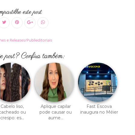
partilhe este post
es e Releases/Publieditoriais
te post? Confira também:
Cabelo liso,
Aplique capilar
Fast Escova
cacheado ou
pode causar ou
inaugura no Méier
crespo: es...
aume...