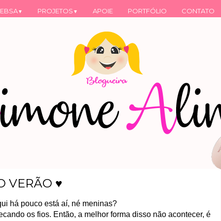
EBSA
PROJETOS
APOIE
PORTFÓLIO
CONTATO
▼
▼
O VERÃO ♥
ui há pouco está aí, né meninas?
cando os fios. Então, a melhor forma disso não acontecer, é