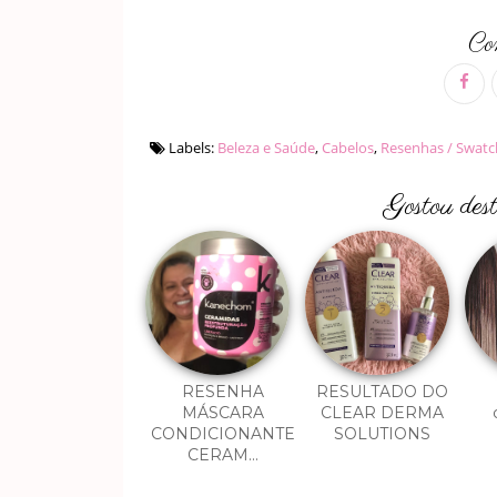
Com
Labels:
Beleza e Saúde
,
Cabelos
,
Resenhas / Swatch
Gostou des
RESENHA
RESULTADO DO
MÁSCARA
CLEAR DERMA
CONDICIONANTE
SOLUTIONS
CERAM...