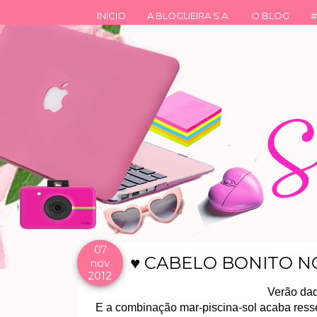
INÍCIO
A BLOGUEIRA S.A.
O BLOG
#
07
♥ CABELO BONITO N
nov
2012
Verão daq
E a combinação mar-piscina-sol acaba resse