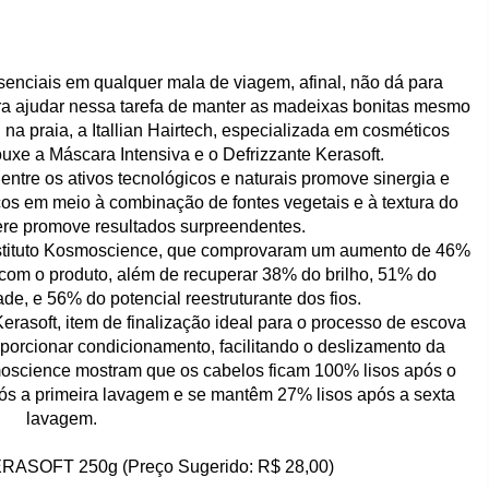
senciais em qualquer mala de viagem, afinal, não dá para
a ajudar nessa tarefa de manter as madeixas bonitas mesmo
na praia, a Itallian Hairtech, especializada em cosméticos
rouxe a Máscara Intensiva e o Defrizzante Kerasoft.
ntre os ativos tecnológicos e naturais promove sinergia e
icos em meio à combinação de fontes vegetais e à textura do
ere promove resultados surpreendentes.
Instituto Kosmoscience, que comprovaram um aumento de 46%
 com o produto, além de recuperar 38% do brilho, 51% do
e, e 56% do potencial reestruturante dos fios.
erasoft, item de finalização ideal para o processo de escova
oporcionar condicionamento, facilitando o deslizamento da
osmoscience mostram que os cabelos ficam 100% lisos após o
s a primeira lavagem e se mantêm 27% lisos após a sexta
lavagem.
RASOFT 250g (
Preço Sugerido: R$ 28,00)