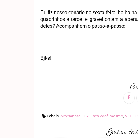
Eu fiz nosso cenário na sexta-feira! ha ha h
quadrinhos a tarde, e gravei ontem a aber
deles? Acompanhem o passo-a-passo:
Bjks!
Com
Labels:
Artesanato
,
DIY
,
Faça você mesmo
,
VEDO
,
Gostou des