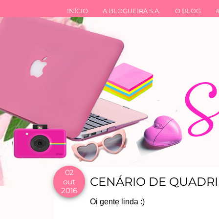
INÍCIO
A BLOGUEIRA S.A.
O BLOG
02
CENÁRIO DE QUADRI
out
2016
Oi gente linda :)