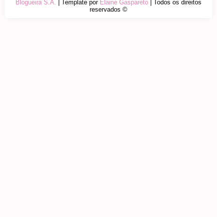
Blogueira S.A.
| Template por
Elaine Gaspareto
| Todos os direitos
reservados ©