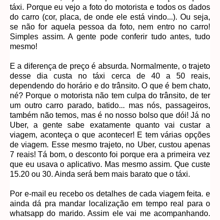
táxi. Porque eu vejo a foto do motorista e todos os dados
do carro (cor, placa, de onde ele está vindo...). Ou seja,
se não for aquela pessoa da foto, nem entro no carro!
Simples assim. A gente pode conferir tudo antes, tudo
mesmo!
E a diferença de preço é absurda. Normalmente, o trajeto
desse dia custa no táxi cerca de 40 a 50 reais,
dependendo do horário e do trânsito. O que é bem chato,
né? Porque o motorista não tem culpa do trânsito, de ter
um outro carro parado, batido... mas nós, passageiros,
também não temos, mas é no nosso bolso que dói! Já no
Uber, a gente sabe exatamente quanto vai custar a
viagem, aconteça o que acontecer! E tem várias opções
de viagem. Esse mesmo trajeto, no Uber, custou apenas
7 reais! Tá bom, o desconto foi porque era a primeira vez
que eu usava o aplicativo. Mas mesmo assim. Que custe
15.20 ou 30. Ainda será bem mais barato que o táxi.
Por e-mail eu recebo os detalhes de cada viagem feita. e
ainda dá pra mandar localização em tempo real para o
whatsapp do marido. Assim ele vai me acompanhando.