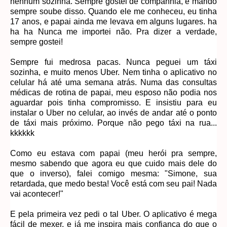
nenhum sozinha. Sempre gostei de companhia, e marido
sempre soube disso. Quando ele me conheceu, eu tinha
17 anos, e papai ainda me levava em alguns lugares. ha
ha ha Nunca me importei não. Pra dizer a verdade,
sempre gostei!
Sempre fui medrosa pacas. Nunca peguei um táxi
sozinha, e muito menos Uber. Nem tinha o aplicativo no
celular há até uma semana atrás. Numa das consultas
médicas de rotina de papai, meu esposo não podia nos
aguardar pois tinha compromisso. E insistiu para eu
instalar o Uber no celular, ao invés de andar até o ponto
de táxi mais próximo. Porque não pego táxi na rua...
kkkkkk
Como eu estava com papai (meu herói pra sempre,
mesmo sabendo que agora eu que cuido mais dele do
que o inverso), falei comigo mesma: "Simone, sua
retardada, que medo besta! Você está com seu pai! Nada
vai acontecer!"
E pela primeira vez pedi o tal Uber. O aplicativo é mega
fácil de mexer, e já me inspira mais confiança do que o