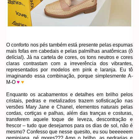
O conforto nos pés também está presente pelas espumas
mais fofas em cabedais e pelas palmilhas anatômicas (ô
delícia!). Já na cartela de cores, os tons neutros e cores
claras contrastam com a irreverência dos vibrantes,
representados por modelos em pink e laranja. Eu tô
imaginando essa combinação, porque simplesmente A-
M-O
♥
♥
Enquanto os acabamentos e detalhes em brilho pelos
cristais, pedras e metalizados trazem sofisticação nas
versões Mary Jane e Chanel, elementos naturais pelas
cordas, cortiças e palhas, além das tranças e costuras,
transferem aquele toque de leveza, descontração e
frescor – tudo que desejamos para os dias de sol, não é
mesmo? Confesso que nesse quesito, eu sou beeeeeem
geminiana, né mores??? Amo o brilho, as pedrarias e