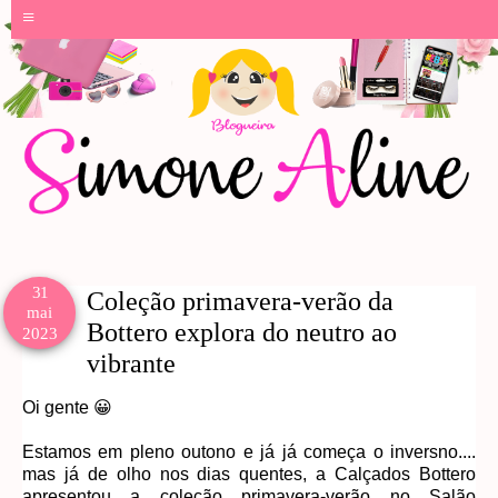
≡
31
Coleção primavera-verão da
mai
Bottero explora do neutro ao
2023
vibrante
Oi gente 😀
Estamos em pleno outono e já já começa o inversno....
mas já de olho nos dias quentes, a Calçados Bottero
apresentou a coleção primavera-verão no Salão