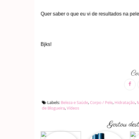
Quer saber o que eu vi de resultados na pel
Bjks!
Com
Labels:
Beleza e Saúde
,
Corpo / Pele
,
Hidratação
,
M
de Blogueira
,
Vídeos
Gostou des