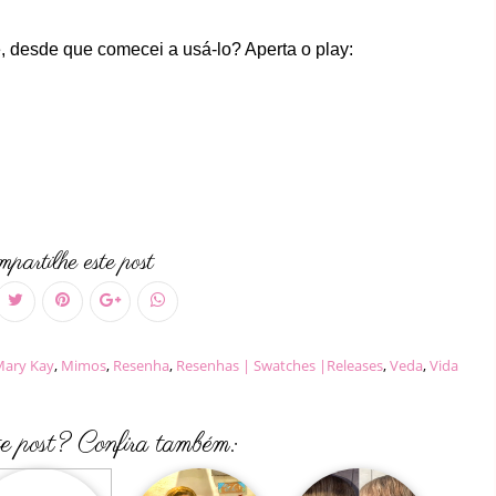
e, desde que comecei a usá-lo? Aperta o play:
partilhe este post
ary Kay
,
Mimos
,
Resenha
,
Resenhas | Swatches |Releases
,
Veda
,
Vida
te post? Confira também: