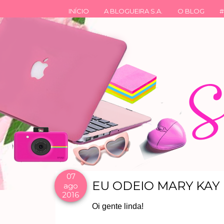
INÍCIO
A BLOGUEIRA S.A.
O BLOG
#
07
EU ODEIO MARY KAY
ago
2016
Oi gente linda!