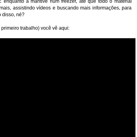
enquanto a mantive num freezer, até que todo o material
mais, assistindo vídeos e buscando mais informações, para
o disso, né?
primeiro trabalho) você vê aqui: