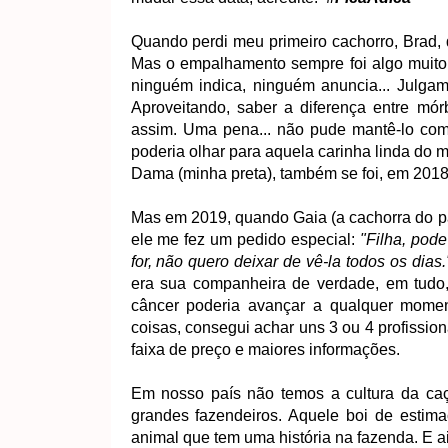
Quando perdi meu primeiro cachorro, Brad, 
Mas o empalhamento sempre foi algo muito
ninguém indica, ninguém anuncia... Julga
Aproveitando, saber a diferença entre m
assim. Uma pena... não pude mantê-lo comi
poderia olhar para aquela carinha linda do
Dama (minha preta), também se foi, em 2018
Mas em 2019, quando Gaia (a cachorra do pa
ele me fez um pedido especial:
"Filha, pod
for, não quero deixar de vê-la todos os dias.
era sua companheira de verdade, em tudo,
câncer poderia avançar a qualquer moment
coisas, consegui achar uns 3 ou 4 profissio
faixa de preço e maiores informações.
Em nosso país não temos a cultura da ca
grandes fazendeiros. Aquele boi de estima
animal que tem uma história na fazenda. E 