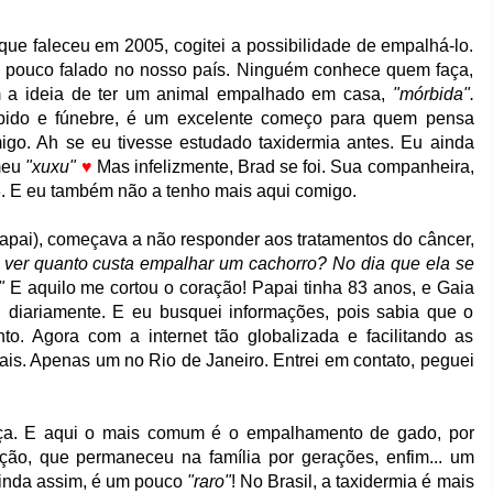
que faleceu em 2005, cogitei a possibilidade de empalhá-lo.
 pouco falado no nosso país. Ninguém conhece quem faça,
m a ideia de ter um animal empalhado em casa,
"mórbida".
órbido e fúnebre, é um excelente começo para quem pensa
go. Ah se eu tivesse estudado taxidermia antes. Eu ainda
 meu
"xuxu"
♥
Mas infelizmente, Brad se foi. Sua companheira,
. E eu também não a tenho mais aqui comigo.
pai), começava a não responder aos tratamentos do câncer,
e ver quanto custa empalhar um cachorro? No dia que ela se
"
E aquilo me cortou o coração! Papai tinha 83 anos, e Gaia
 diariamente. E eu busquei informações, pois sabia que o
o. Agora com a internet tão globalizada e facilitando as
nais. Apenas um no Rio de Janeiro. Entrei em contato, peguei
ça. E aqui o mais comum é o empalhamento de gado, por
ção, que permaneceu na família por gerações, enfim... um
ainda assim, é um pouco
"raro"
! No Brasil, a taxidermia é mais