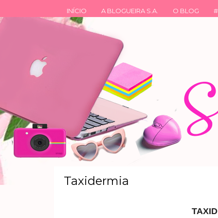
INÍCIO
A BLOGUEIRA S.A.
O BLOG
#
Taxidermia
TAXI