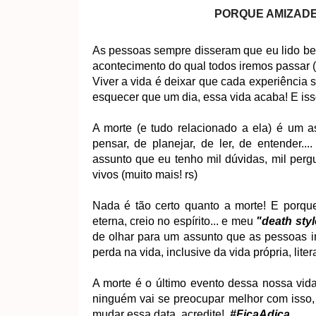
PORQUE AMIZADE
As pessoas sempre disseram que eu lido bem
acontecimento do qual todos iremos passar 
Viver a vida é deixar que cada experiência
esquecer que um dia, essa vida acaba! E iss
A morte (e tudo relacionado a ela) é um a
pensar, de planejar, de ler, de entender...
assunto que eu tenho mil dúvidas, mil perg
vivos (muito mais! rs)
Nada é tão certo quanto a morte! E porqu
eterna, creio no espírito... e meu
"death styl
de olhar para um assunto que as pessoas i
perda na vida, inclusive da vida própria, lite
A morte é o último evento dessa nossa vida
ninguém vai se preocupar melhor com isso,
mudar essa data, acredite!
#FicaAdica