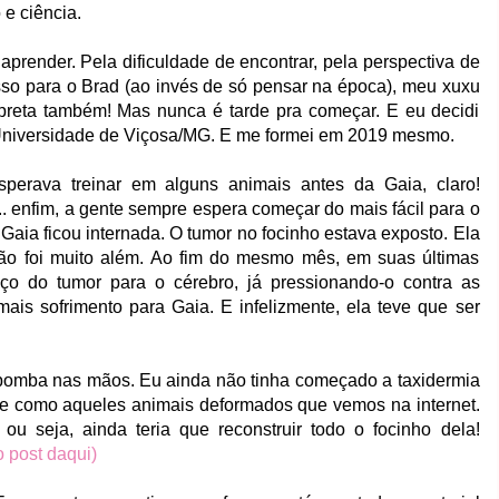
e ciência.
prender. Pela dificuldade de encontrar, pela perspectiva de
isso para o Brad (ao invés de só pensar na época), meu xuxu
 preta também! Mas nunca é tarde pra começar. E eu decidi
 Universidade de Viçosa/MG. E me formei em 2019 mesmo.
erava treinar em alguns animais antes da Gaia, claro!
. enfim, a gente sempre espera começar do mais fácil para o
 Gaia ficou internada. O tumor no focinho estava exposto. Ela
não foi muito além. Ao fim do mesmo mês, em suas últimas
anço do tumor para o cérebro, já
pressionando-o contra as
ais sofrimento para Gaia. E infelizmente, ela teve que ser
bomba nas mãos. Eu ainda não tinha começado a taxidermia
se como aqueles animais deformados que vemos na internet.
u seja, ainda teria que reconstruir todo o focinho dela!
o post daqui)