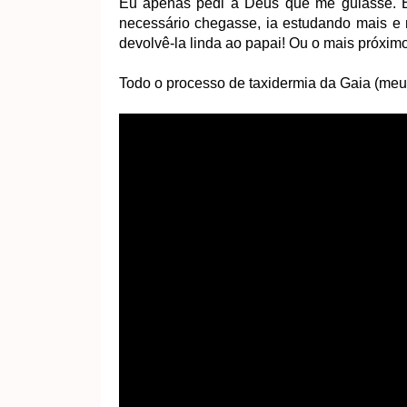
Eu apenas pedi a Deus que me guiasse. E 
necessário chegasse, ia estudando mais e 
devolvê-la linda ao papai! Ou o mais próxim
Todo o processo de taxidermia da Gaia (meu 