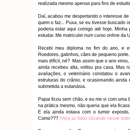
realizada mesmo apenas para fins de estudo 
Daí, acabou me despertando o interesse de a
quem o faz... Puxa, se eu tivesse buscado 
poderia estar aqui comigo até hoje. Minha
estudar. Me matriculei num curso online da
Recebi meu diploma no fim do ano, e esp
Roedores, gatinhos, cães de pequeno porte..
mais difícil, né? Mas assim que o ano virou,
ainda recebeu alta, voltou pra casa. Mas 
avaliações, o veterinário constatou o av
estruturas do crânio, e
ocasionando ainda m
submetida a eutanásia.
Papai ficou sem chão, e eu me vi com uma 
na prática mesmo, não queria que ela ficas
E ela ainda estava com o tumor exposto, o
Como???
(Veja as fotos clicando nesse outr