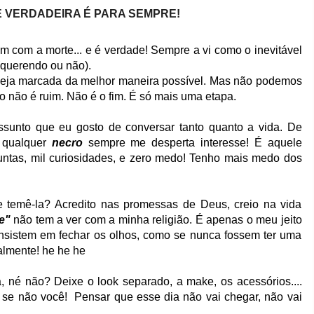
 VERDADEIRA É PARA SEMPRE!
 com a morte... e é verdade! Sempre a vi como o inevitável
(querendo ou não).
 seja marcada da melhor maneira possível.
Mas não podemos
o não é ruim. Não é o fim. É só mais uma etapa.
ssunto que eu gosto de conversar tanto quanto a vida. De
. qualquer
necro
sempre me desperta interesse! É aquele
untas, mil curiosidades, e zero medo! Tenho mais medo dos
e temê-la? Acredito nas promessas de Deus, creio na vida
e"
não tem a ver com a minha religião. É apenas o meu jeito
nsistem em fechar os olhos, como se nunca fossem ter uma
ralmente! he he he
, né não? Deixe o look separado, a make, os acessórios....
 se não você! Pensar que esse dia não vai chegar, não vai