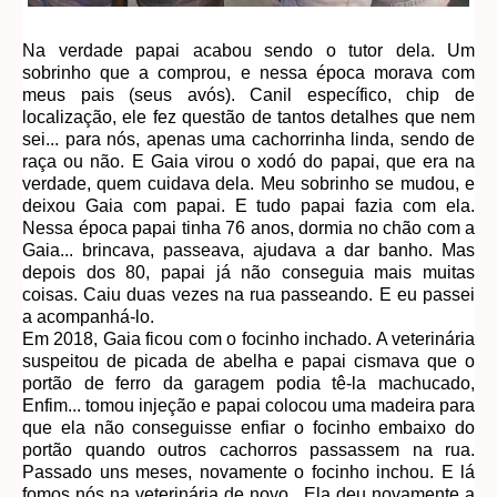
Na verdade papai acabou sendo o tutor dela. Um
sobrinho que a comprou, e nessa época morava com
meus pais (seus avós). Canil específico, chip de
localização, ele fez questão de tantos detalhes que nem
sei... para nós, apenas uma cachorrinha linda, sendo de
raça ou não. E Gaia virou o xodó do papai, que era na
verdade, quem cuidava dela. Meu sobrinho se mudou, e
deixou Gaia com papai. E tudo papai fazia com ela.
Nessa época papai tinha 76 anos, dormia no chão com a
Gaia... brincava, passeava, ajudava a dar banho. Mas
depois dos 80, papai já não conseguia mais muitas
coisas. Caiu duas vezes na rua passeando. E eu passei
a acompanhá-lo.
Em 2018, Gaia ficou com o focinho inchado. A veterinária
suspeitou de picada de abelha e papai cismava que o
portão de ferro da garagem podia tê-la machucado,
Enfim... tomou injeção e papai colocou uma madeira para
que ela não conseguisse enfiar o focinho embaixo do
portão quando outros cachorros passassem na rua.
Passado uns meses, novamente o focinho inchou. E lá
fomos nós na veterinária de novo. Ela deu novamente a