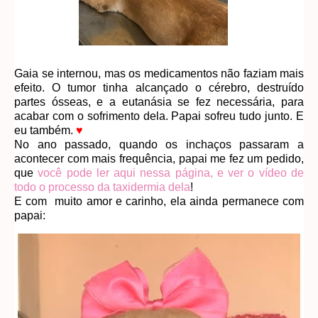
Gaia se internou, mas os medicamentos não faziam mais
efeito. O tumor tinha alcançado o cérebro, destruído
partes ósseas, e a eutanásia se fez necessária, para
acabar com o sofrimento dela. Papai sofreu tudo junto. E
eu também.
♥
No ano passado, quando os inchaços passaram a
acontecer com mais frequência, papai me fez um pedido,
que
você pode ler aqui nessa página, e ver o vídeo de
todo o processo da taxidermia dela
!
E com muito amor e carinho, ela ainda permanece com
papai: