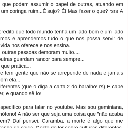
s que podem assumir o papel de outras, atuando em
um coringa ruim...
É sujo?
É! Mas fazer o que? rsrs
A
credito que todo mundo tenha um lado bom e um lado
cemos e aprendemos tudo o que nos possa servir de
vida nos oferece e nos ensina.
, outras pessoas demoram muito....
outras guardam rancor para sempre...
que pratica...
e tem gente que não se arrepende de nada e jamais
om ela...
ferentes (que o diga a carta 2 do baralho! rs) E cabe
er, e quando sê-lo!
specífico para falar no youtube. Mas sou geminiana,
nótono! A não ser que seja uma coisa que "não acaba
ndem? Daí pensei: Caramba, a morte é algo que me
ranho da coisa. Gosto de ler sobre culturas diferentes,