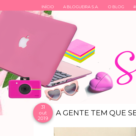
INÍCIO
A BLOGUEIRA S.A.
O BLOG
#
31
A GENTE TEM QUE S
out
2019