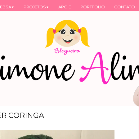
EBSA
PROJETOS
APOIE
PORTFÓLIO
CONTATO
▼
▼
ER CORINGA