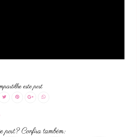
partilhe este post
e
te post? Confira também: