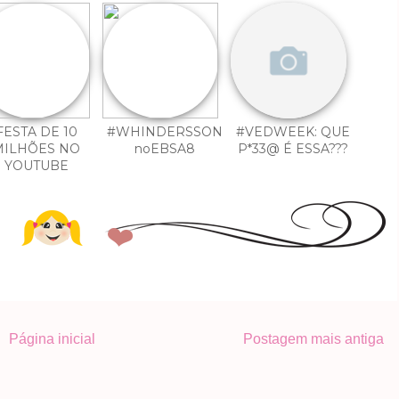
FESTA DE 10
#WHINDERSSON
#VEDWEEK: QUE
MILHÕES NO
noEBSA8
P*33@ É ESSA???
YOUTUBE
Página inicial
Postagem mais antiga