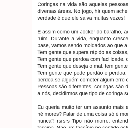
Coringas na vida são aquelas pessoa
diversas áreas. No jogo, há quem ache 
verdade é que ele salva muitas vezes!
E assim como um Jocker do baralho, a
ruim. Durante a vida, enquanto cres
base, vamos sendo moldados ao que a 
Tem gente que supera rápido as coisas
Tem gente que perdoa com facilidade, 
Tem gente que deseja o mal, tem gente 
Tem gente que pede perdão e perdoa, 
perdoa se alguém cometer algum erro c
Pessoas são diferentes, coringas são di
a nós, decidirmos que tipo de coringa s
Eu queria muito ter um assunto mais e
né mores? Falar de uma coisa só é mo
nunca"! rsrsrs Tipo não morre, ente
fascina. Não um fascínio no sentido est