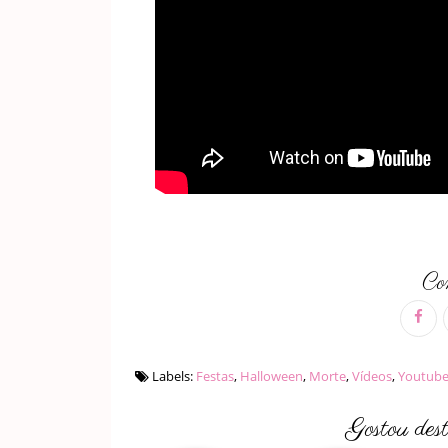
Com
Labels:
Festas
,
Halloween
,
Morte
,
Vídeos
,
Youtub
Gostou des