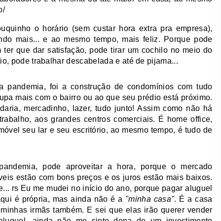
o/
quinho o horário (sem custar hora extra pra empresa),
ndo mais... e ao mesmo tempo, mais feliz. Porque pode
 ter que dar satisfação, pode tirar um cochilo no meio do
o, pode trabalhar descabelada e até de pijama...
a pandemia, foi a construção de condomínios com tudo
pa mais com o bairro ou ao que seu prédio está próximo.
daria, mercadinho, lazer, tudo junto! Assim como não há
rabalho, aos grandes centros comerciais. É home office,
móvel seu lar e seu escritório, ao mesmo tempo, é tudo de
pandemia, pode aproveitar a hora, porque o mercado
móveis estão com bons preços e os juros estão mais baixos.
... rs Eu me mudei no início do ano, porque pagar aluguel
aqui é própria, mas ainda não é a
"minha casa"
. É a casa
minhas irmãs também. E sei que elas irão querer vender
aluguel, ainda não me sinto dona de um investimento