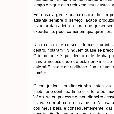
tempo em que elas reduzem seus custos.
\
Em casa a gente acaba esticando um pou
adianta sempre o serviço, acaba produzi
levantar da cadeira a hora que quiser sem
expediente, pode comer em qualquer horári
Uma coisa que cresceu demais durante 
dentro, notaram? Ninguém quase se preocu
O importante é que dentro dele, tenha pa
mais a necessidade de estar próximo ao t
galera! E isso é maravilhoso!
Juntar num i
bom!
♥
Quem juntou um dinheirinho antes da 
imobiliário continua firme e forte, e os i
\o/ Ah, se eu pudesse e meu dinheiro desse
estava surreal para o orçamento. A casa 
dos meus pais, e consequentemente, das 
depois. Então, embora tenha saído do 