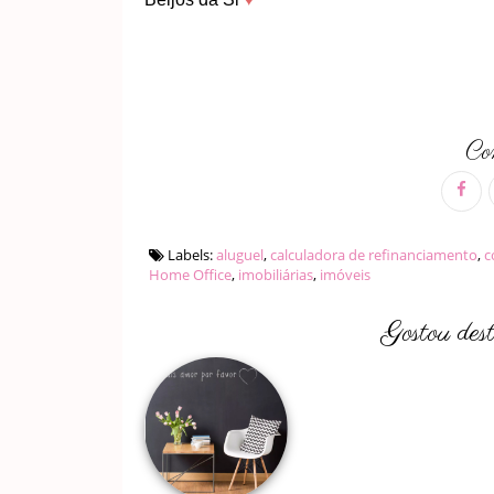
Com
Labels:
aluguel
,
calculadora de refinanciamento
,
c
Home Office
,
imobiliárias
,
imóveis
Gostou des