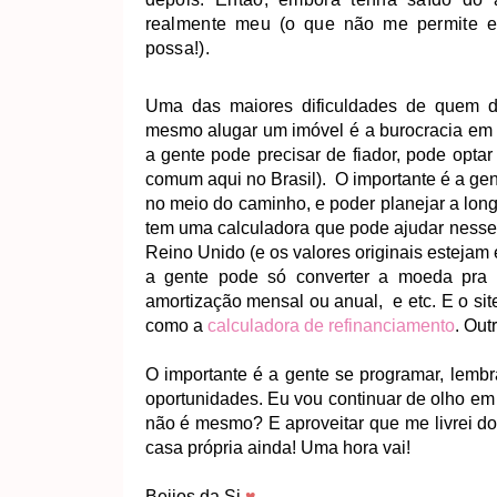
realmente meu (o que não me permite 
possa!).
Uma das maiores dificuldades de quem de
mesmo alugar um imóvel é a burocracia em t
a gente pode precisar de fiador, pode opta
comum aqui no Brasil). O importante é a gent
no meio do caminho, e poder planejar a lon
tem uma calculadora que pode ajudar nesses
Reino Unido (e os valores originais estejam 
a gente pode só converter a moeda pra 
amortização mensal ou anual,
e etc. E o si
como a
calculadora de refinanciamento
. Out
O importante é a gente se programar, lembr
oportunidades. Eu vou continuar de olho em 
não é mesmo? E aproveitar que me livrei do 
casa própria ainda! Uma hora vai!
Beijos da Si
♥