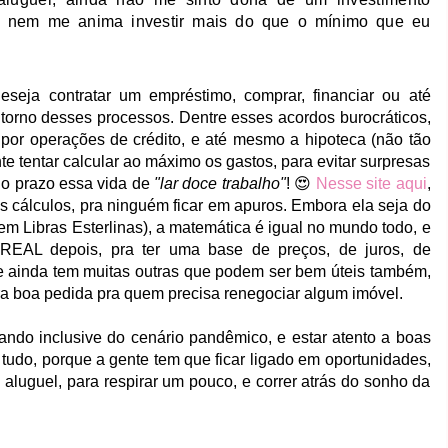
e nem me anima investir mais do que o mínimo que eu
seja contratar um empréstimo, comprar, financiar ou até
orno desses processos. Dentre esses acordos burocráticos,
r por operações de crédito, e até mesmo a hipoteca (não tão
e tentar calcular ao máximo os gastos, para evitar surpresas
go prazo essa vida de
"lar doce trabalho"
! 😍
Nesse site aqui
,
 cálculos, pra ninguém ficar em apuros. Embora ela seja do
em Libras Esterlinas), a matemática é igual no mundo todo, e
REAL depois, pra ter uma base de preços, de juros,
de
te ainda tem muitas outras que podem ser bem úteis também,
ra boa pedida pra quem precisa renegociar algum imóvel.
ando inclusive do cenário pandêmico, e estar atento a boas
tudo, porque a gente tem que ficar ligado em oportunidades,
aluguel, para respirar um pouco, e correr atrás do sonho da