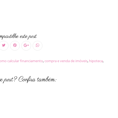
partilhe este post
omo calcular financiamento
,
compra e venda de imóveis
,
hipoteca
,
te post? Confira também: